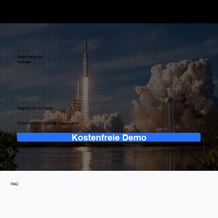
Eren Gömleksiz
Gründer & Geschäftsführer
Supercharge your
Business
Beginnen Sie noch heute
Entwickelt um Ihr Geschäft voranzutreiben
Kostenfreie Demo
FAQ