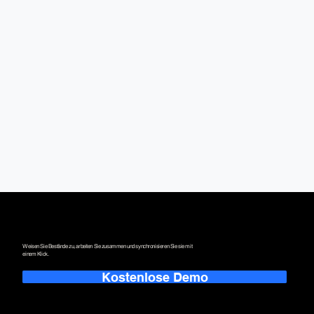
Alles an einem Ort.
Ihre Arbeitsweise, neu definiert.
Weisen Sie Bestände zu, arbeiten Sie zusammen und synchronisieren Sie sie mit
einem Klick.
Kostenlose Demo