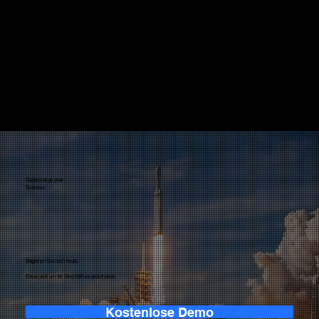
Mit poolinq sparen Sie Zeit bei manuellen Prozessen und können sich auf das Wesentliche konzentrieren: Ihre Kunden und
Ihr Wachstum.
Von Echtzeit-Einblicken über nahtlose Teamzusammenarbeit bis hin zu KI-gesteuerten Benachrichtigungen bieten wir Ihnen
alles, was Sie brauchen, um immer einen Schritt voraus zu sein.
Unsere Mission ist einfach: Wir bieten Ihnen die Transparenz, Kontrolle und Unterstützung, die Sie brauchen, um in einem
sich ständig weiterentwickelnden Markt erfolgreich zu sein.
Eren Gömleksiz
Gründer & Geschäftsführer
Supercharge your
Business
Beginnen Sie noch heute
Entwickelt um Ihr Geschäft voranzutreiben
Kostenlose Demo