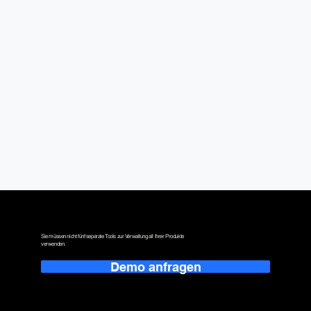
Eine zentrale Plattform für Ihr Inventar.
Sie müssen nicht fünf separate Tools zur Verwaltung all Ihrer Produkte
verwenden.
Demo anfragen