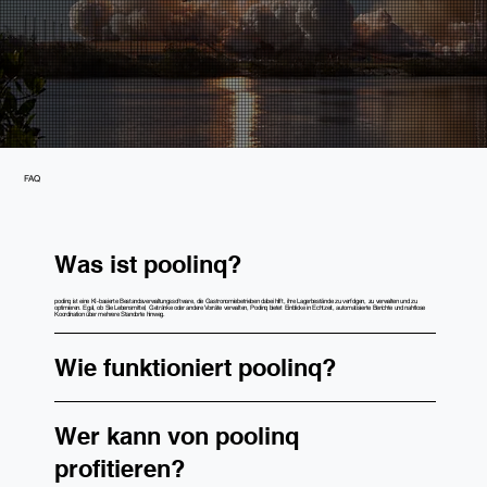
FAQ
Was ist poolinq?
poolinq ist eine KI-basierte Bestandsverwaltungssoftware, die Gastronomiebetrieben dabei hilft, ihre Lagerbestände zu verfolgen, zu verwalten und zu
optimieren. Egal, ob Sie Lebensmittel, Getränke oder andere Vorräte verwalten, Poolinq bietet Einblicke in Echtzeit, automatisierte Berichte und nahtlose
Koordination über mehrere Standorte hinweg.
Wie funktioniert poolinq?
Wer kann von poolinq
profitieren?