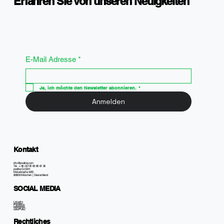
Erfahren Sie von unseren Neuigkeiten
E-Mail Adresse
*
Ja, ich möchte den Newsletter abonnieren.
*
Anmelden
Kontakt
info@poolinq.com
Tel.: +49 (0)176 63 86 61 95
poolinq GmbH
Motorstraße 32B
80809 München | Deutschland
SOCIAL MEDIA
LinkedIn
Facebook
Instagram
Rechtliches