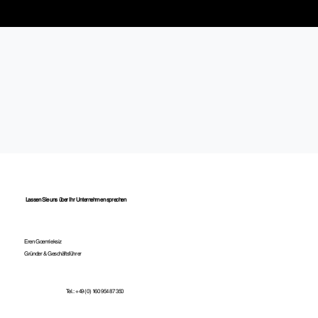
Lassen Sie uns über Ihr Unternehmen sprechen
Eren Goemleksiz
Gründer & Geschäftsführer
Tel.: +49 (0) 160 954 87 350