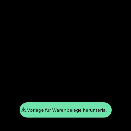
Wareneingangsbericht automatisch erstellt
Wareneingangsbericht an Ihre Buchhaltung gesendet
Top-Unternehmen nutzen diese Technologie täglich – beseitigen Sie noch heute unnötige interne Kosten!
Nutzen Sie jetzt die praxiserprobte Wareneingangsvorlage von poolinq – kostenlos
Vorlage für Warenbelege herunterladen