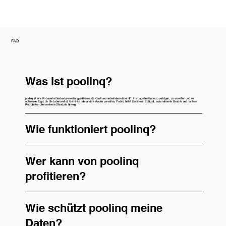
FAQ
Was ist poolinq?
poolinq ist eine KI-basierte Bestandsverwaltungssoftware, die Gastronomiebetrieben dabei hilft, ihre Lagerbestände zu verfolgen, zu verwalten und zu
optimieren. Egal, ob Sie Lebensmittel, Getränke oder andere Vorräte verwalten, Poolinq bietet Einblicke in Echtzeit, automatisierte Berichte und nahtlose
Koordination über mehrere Standorte hinweg.
Wie funktioniert poolinq?
Wer kann von poolinq
profitieren?
Wie schützt poolinq meine
Daten?