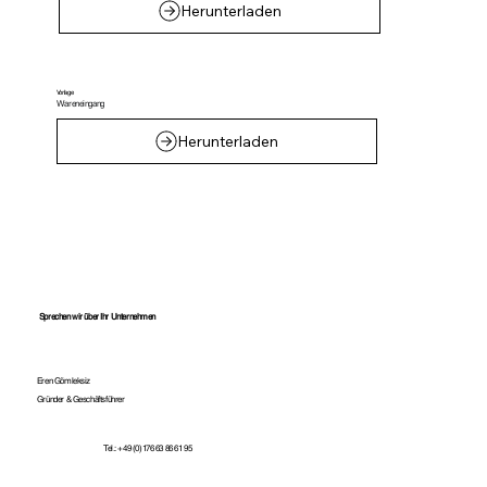
Herunterladen
Vorlage
Wareneingang
Herunterladen
Sprechen wir über Ihr Unternehmen
Eren Gömleksiz
Gründer & Geschäftsführer
Tel.: +49 (0)176 63 86 61 95